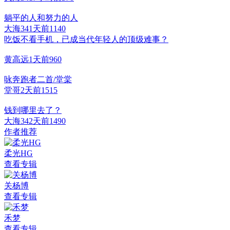
躺平的人和努力的人
大海34
1天前
114
0
吃饭不看手机，已成当代年轻人的顶级难事？
黄高远
1天前
96
0
咏奔跑者二首/堂棠
堂哥
2天前
151
5
钱到哪里去了？
大海34
2天前
149
0
作者推荐
柔光HG
查看专辑
关杨博
查看专辑
禾梦
查看专辑