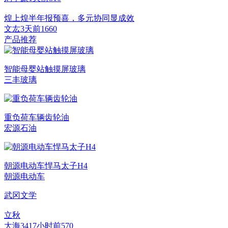
煌上煌半年报预喜，多元协同显成效
文厷
3天前
166
0
产品推荐
智能母婴站触摸屏玻璃
三丰玻璃
重负荷车辆齿轮油
宏源石油
朝源电动车悍马太子H4
朝源电动车
武冈文学
立秋
大海34
17小时前
57
0