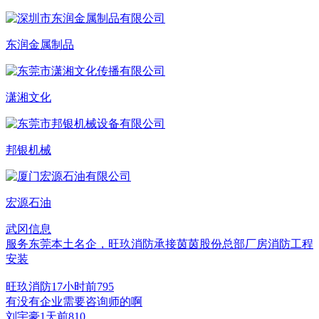
东润金属制品
潇湘文化
邦银机械
宏源石油
武冈信息
服务东莞本土名企，旺玖消防承接茵茵股份总部厂房消防工程
安装
旺玖消防
17小时前
79
5
有没有企业需要咨询师的啊
刘宇豪
1天前
81
0