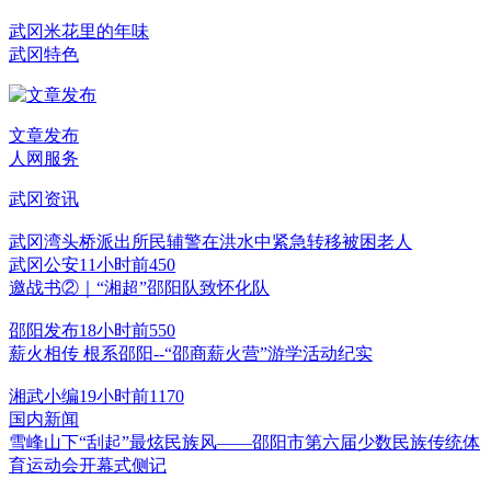
武冈米花里的年味
武冈特色
文章发布
人网服务
武冈资讯
武冈湾头桥派出所民辅警在洪水中紧急转移被困老人
武冈公安
11小时前
45
0
邀战书②｜“湘超”邵阳队致怀化队
邵阳发布
18小时前
55
0
薪火相传 根系邵阳--“邵商薪火营”游学活动纪实
湘武小编
19小时前
117
0
国内新闻
雪峰山下“刮起”最炫民族风——邵阳市第六届少数民族传统体
育运动会开幕式侧记