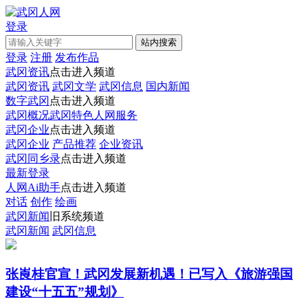
登录
登录
注册
发布作品
武冈资讯
点击进入频道
武冈资讯
武冈文学
武冈信息
国内新闻
数字武冈
点击进入频道
武冈概况
武冈特色
人网服务
武冈企业
点击进入频道
武冈企业
产品推荐
企业资讯
武冈同乡录
点击进入频道
最新登录
人网Ai助手
点击进入频道
对话
创作
绘画
武冈新闻
旧系统频道
武冈新闻
武冈信息
张崀桂官宣！武冈发展新机遇！已写入《旅游强国
建设“十五五”规划》