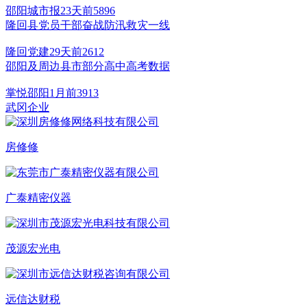
邵阳城市报
23天前
5896
隆回县党员干部奋战防汛救灾一线
隆回党建
29天前
2612
邵阳及周边县市部分高中高考数据
掌悦邵阳
1月前
3913
武冈企业
房修修
广泰精密仪器
茂源宏光电
远信达财税