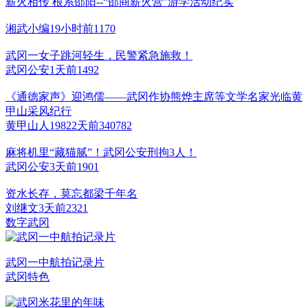
薪火相传 根系邵阳--“邵商薪火营”游学活动纪实
湘武小编
19小时前
117
0
武冈一女子跳河轻生，民警紧急施救！
武冈公安
1天前
149
2
《通德家声》迎鸿儒——武冈作协熊烨主席等文学名家光临黄
甲山采风纪行
黄甲山人1982
2天前
3407
8
2
麻将机里“藏猫腻”！武冈公安刑拘3人！
武冈公安
3天前
190
1
资水长存，莫忘都梁千年名
刘继文
3天前
232
1
数字武冈
武冈一中航拍记录片
武冈特色